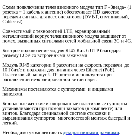
Схема подключения телевизионного модуля тип F «Звезда» (1
розетка = 1 кабель к антенне) обеспечивает HD качество
передачи сигнала для всех операторов (DVBT, спутниковый,
Cablecast).
Совместимый с технологией LTE, экранированный
металлический корпус телевизионного модуля защищает от
помех, вызванных сигналами сетей мобильной связи 3G и 4G.
Быстрое подключение модуля RJ45 Кат. 6 UTP благодаря
разъему LCS
³
со встроенными зажимами.
Модуль RJ45 категории 6 рассчитан на скорость передачи до
10 Гбит/с и подходит для питания через Ethernet (PoE).
Пластиковый корпус UTP розетки используется при
расключении неэкранированной витой пары.
Механизмы поставляются с суппортами и лицевыми
панелями.
Безопасные жесткие изолированные пластиковые суппорты
устанавливаются при помощи захватов (в комплекте) или
винтов. Благодаря специальной системе стыковки и
выравнивания суппортов, многопостовой монтаж быстрый и
легкий.
Необходимо укомплектовать
декоративными рамками
.