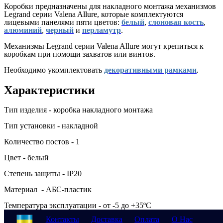
Коробки предназначены для накладного монтажа механизмов
Legrand серии Valena Allure, которые комплектуются
лицевыми панелями пяти цветов:
белый
,
слоновая кость
,
алюминий
,
черный
и
перламутр
.
Механизмы Legrand серии Valena Allure могут крепиться к
коробкам при помощи захватов или винтов.
Необходимо укомплектовать
декоративными рамками
.
Характеристики
Тип изделия - коробка накладного монтажа
Тип установки - накладной
Количество постов - 1
Цвет - белый
Степень защиты - IP20
Материал - АБС-пластик
Температура эксплуатации - от -5 до +35ºС
Контакты
Доставка
Оплата
О Нас